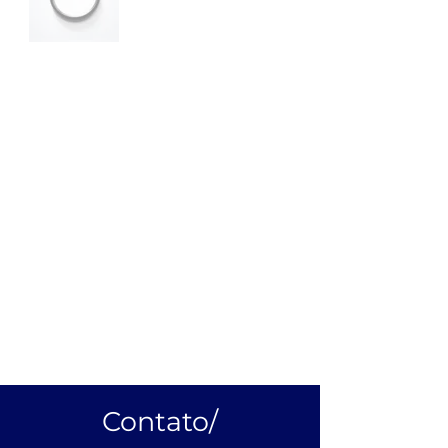
Argolas A099/
Feita com material de primeira linha,
ela é conhecida pelo seu ótimo
acabamento, cores vivas e limpas,
a maior gama do mercado e
altíssima qualidade.
Ideal para artesanatos, brinquedos,
entre outros.
Mais Informações
Diâmetro interno: 86mm
Espessura: 6,5mm
Contato/