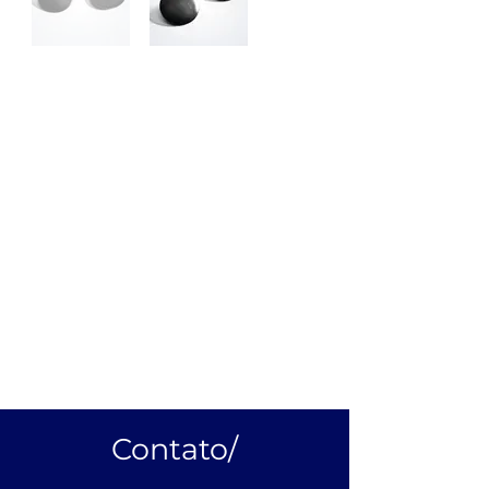
Botão Convexo
25mm/
O botão de pé da Ritas é feito com
material de primeira qualidade, que
garante a vivacidade de sua cor e
durabilidade. Seu destaque é o
custo benefício.
Mais Informações
Diâmetro: 18,8mm
Espessura: 8,25mm
Diâmetro do furo: 1,6mm
Contato/