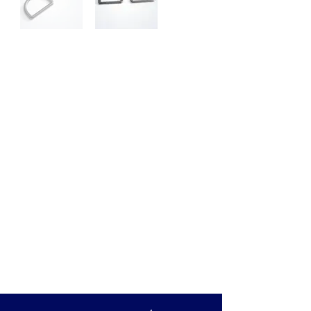
Meia argola AM05/
Feita com material de primeira linha,
ela é conhecida pelo seu ótimo
acabamento, cores vivas e limpas,
a maior gama do mercado e
altíssima qualidade.
Ideal para artesanatos, brinquedos,
confecções, cintos, entre outros.
Mais Informações
Largura interna: 49,5 mm
Espessura: 5 mm
Altura do arco: 38,5 mm
Espessura do arco: 5,25 mm